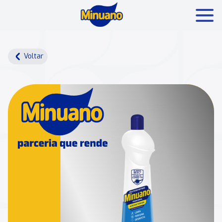
Mais buscados:
Produtos
Minuano Rende +
Voltar
Nossa história