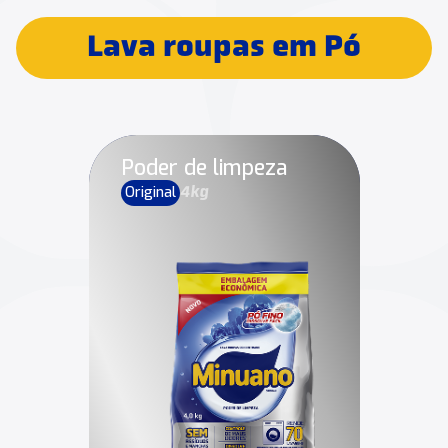
Lava roupas em Pó
Poder de limpeza
Original
4kg