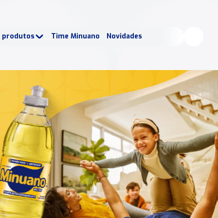
buscados:
Produtos
e produtos
Time Minuano
Novidades
uano Rende +
Nossa história