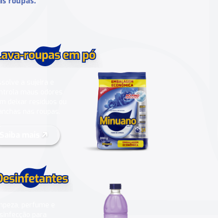
as roupas.
ssolve a sujeira e
ntrola maus odores
m deixar resíduos ou
nchas nas roupas.
Saiba mais
mpeza, perfume e
sinfecção para