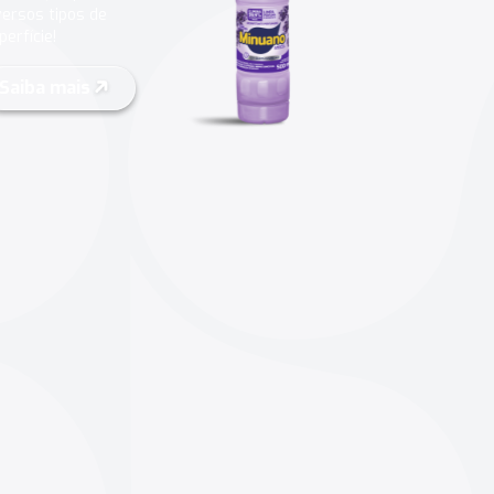
versos tipos de
perfície!
Saiba mais