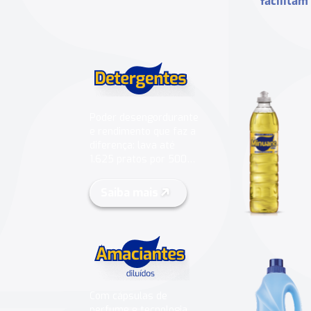
facilitam
Poder desengordurante
e rendimento que faz a
diferença: lava até
1.625 pratos por 500
ml .
Saiba mais
Com cápsulas de
perfume e tecnologia