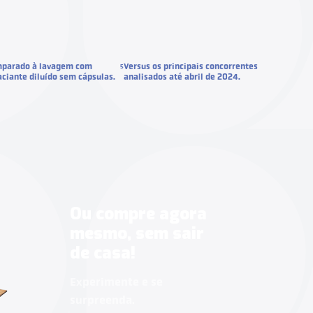
parado à lavagem com
Versus os principais concorrentes
5
ciante diluído sem cápsulas.
analisados até abril de 2024.
Ou compre agora
mesmo, sem sair
de casa!
Experimente e se
surpreenda.