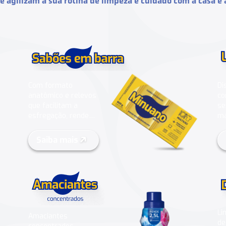
 e agilizam a sua rotina de limpeza e cuidado com a casa e 
Di
Com formato
co
anatômico e relevos
se
que facilitam a
ma
esfregação, rende
muito e dura mais
.
2
Saiba mais
Li
Amaciantes
de