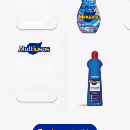
concentrados
di
Fragrâncias intensas ou
su
suaves com 10 vezes
mais perfume e o maior
Saiba mais
rendimento do mercado
.
5
Prático e com alto
poder de limpeza, ele
não mancha e ainda
deixa um cheirinho de
casa limpa.
Saiba mais