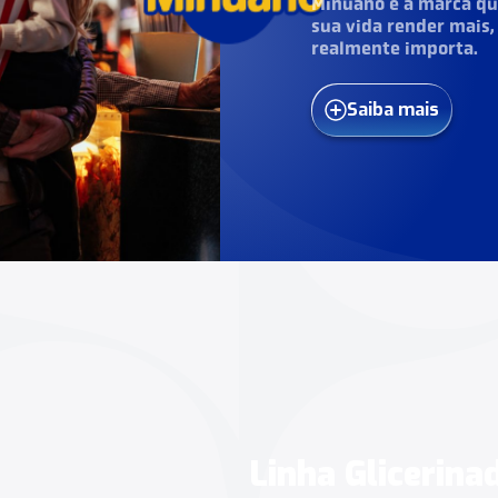
Minuano é a marca que
sua vida render mais,
realmente importa.
Saiba mais
Linha