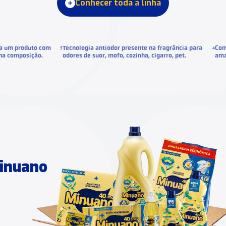
Conhecer toda a linha
a um produto com
Tecnologia antiodor presente na fragrância para
Com
3
4
 na composição.
odores de suor, mofo, cozinha, cigarro, pet.
ama
Minuano