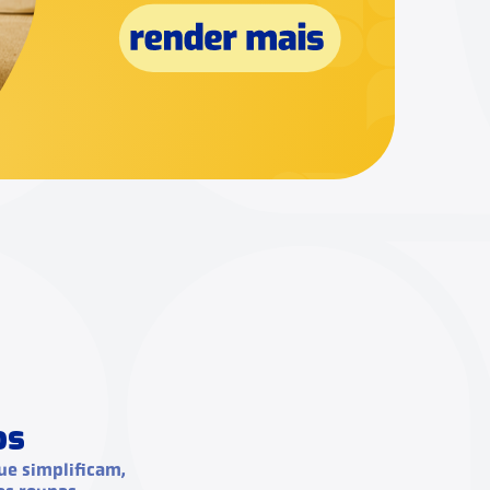
os
ue simplificam,