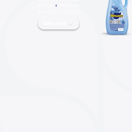
antiodor
para deixar
3
suas roupas macias e
perfumadas.
Saiba mais