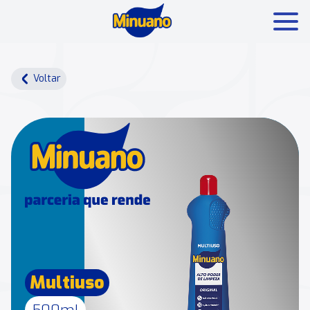
Mais buscados:
Produtos
Minuano Rende +
Voltar
Nossa história
Multiuso
500ml