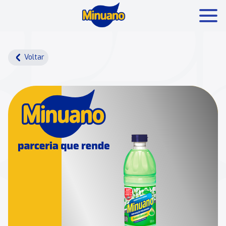
Mais buscados:
Produtos
Minuano Rende +
Voltar
Nossa história