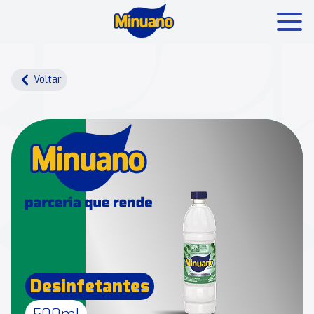
Mais buscados:
Produtos
Minuano Rende +
Voltar
Nossa história
Desinfetantes
500ml