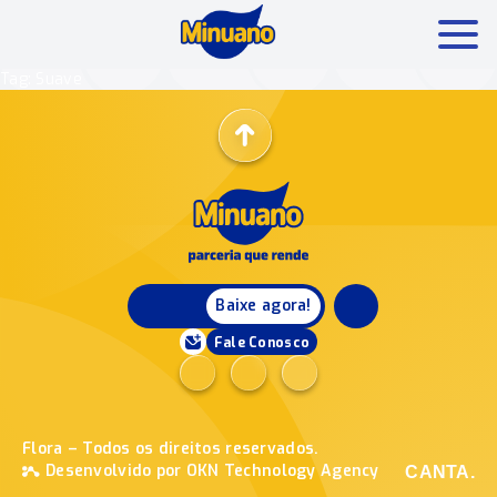
Tag: Suave
Mais buscados:
Produtos
Minuano Rende +
Nossa história
Baixe agora!
Fale Conosco
Flora – Todos os direitos reservados.
Desenvolvido por OKN Technology Agency
CANTA.