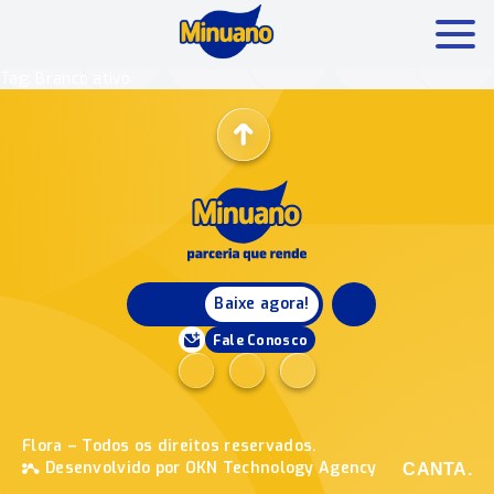
Tag: Branco ativo
Mais buscados:
Produtos
Minuano Rende +
Nossa história
Baixe agora!
Fale Conosco
Flora – Todos os direitos reservados.
Desenvolvido por OKN Technology Agency
CANTA.