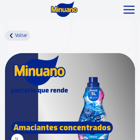
Mais buscados:
Produtos
Minuano Rende +
Voltar
Nossa história
Amaciantes concentrados
1L