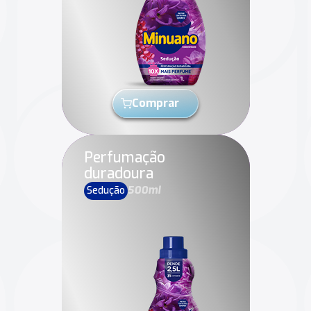
Comprar
Perfumação
duradoura
Sedução
500ml