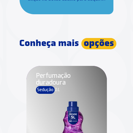
Conheça mais
opções
Perfumação
duradoura
Sedução
1L