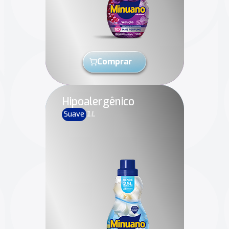
Comprar
Hipoalergênico
Suave
1L