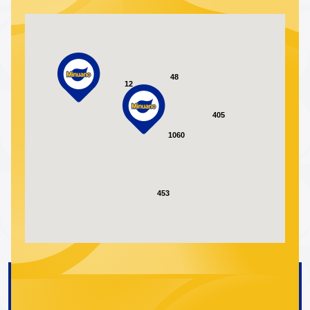
48
12
405
1060
453