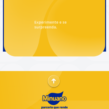
Ou compre agora
mesmo, sem sair de
casa!
Experimente e se
surpreenda.
Comprar