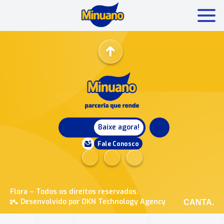
Mais buscados:
Produtos
Minuano Rende +
Nossa história
Baixe agora!
Fale Conosco
Flora – Todos os direitos reservados.
Desenvolvido por OKN Technology Agency
CANTA.