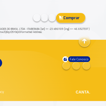
Comprar
MERCADOS DO BRASIL LTDA - ITABERABA [lat] => -23.4861109 [lng] => -46.6927337 )
4nwZQOqzDSYbQJ0Formatted Address:
Fale Conosco
ncy
CANTA.