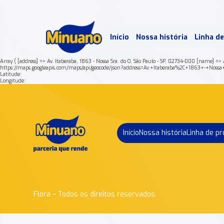
Mais 
Início
Nossa história
Linha d
Min
Array ( [address] => Av. Itaberaba, 1863 - Nossa Sra. do O, São Paulo - SP, 02734-000 [name]
https://maps.googleapis.com/maps/api/geocode/json?address=Av.+Itaberaba%2C+1863+-
Latitude:
Longitude:
Início
Nossa história
Linha de p
Flora – Todos os direitos reservados.