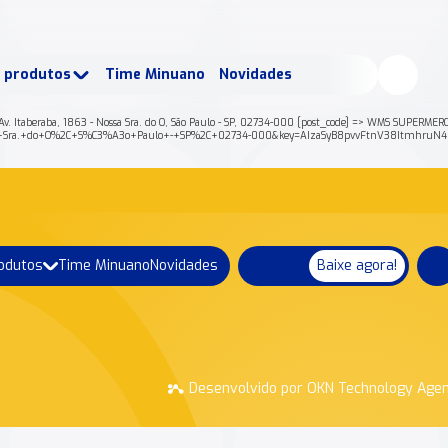
buscados:
Produtos
e produtos
Time Minuano
Novidades
uano Rende +
Nossa história
 => Av. Itaberaba, 1863 - Nossa Sra. do O, São Paulo - SP, 02734-000 [post_code] => WMS SUPER
+Nossa+Sra.+do+O%2C+S%C3%A3o+Paulo+-+SP%2C+02734-000&key=AIzaSyB8pvvFtnV38ItmhruN
rodutos
Time Minuano
Novidades
Baixe agora!
Desenvolvido por OKN Technology Age