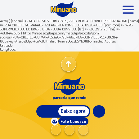
Array ( [address] => RUA ORESTES GUIMARAES, 720 AMERICA JOINVILLE SC 89204-060 [name]
=> RUA ORESTES GUIMARAES, 720 AMERICA JOINVILLE SC 89204-060 [post_code] => WMS
SUPERMERCADOS DO BRASIL LTDA - B004 JOINVILLE [lat] => -26.2912126 [lng] =>
Mais buscados:
Produtos
Minuano Rende +
-48.8442636 ) https://maps.googleapis.com/maps/api/geocode/json?
address=RUA+ORESTES+GUIMARAES%2C+720+AMERICA+JOINVILLE+SC+89204-
060&key=AIzaSyB8pvvFtnV38ItmhruN4nwZQOqzDSYbQJ0Formatted Address:
Latitude:
Nossa história
Longitude:
Baixe agora!
Fale Conosco