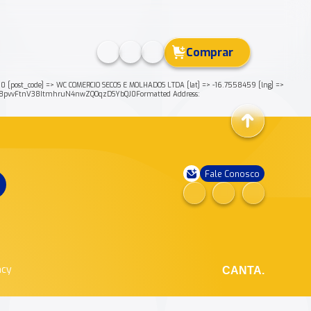
Comprar
0 [post_code] => WC COMERCIO SECOS E MOLHADOS LTDA [lat] => -16.7558459 [lng] =>
B8pvvFtnV38ItmhruN4nwZQOqzDSYbQJ0Formatted Address:
Fale Conosco
ncy
CANTA.