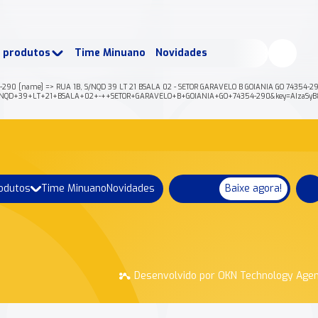
buscados:
Produtos
e produtos
Time Minuano
Novidades
uano Rende +
Nossa história
54-290 [name] => RUA 1B, S/NQD 39 LT 21 BSALA 02 - SETOR GARAVELO B GOIANIA GO 74354-29
C+S%2FNQD+39+LT+21+BSALA+02+-++SETOR+GARAVELO+B+GOIANIA+GO+74354-290&key=AIzaSy
rodutos
Time Minuano
Novidades
Baixe agora!
Desenvolvido por OKN Technology Age