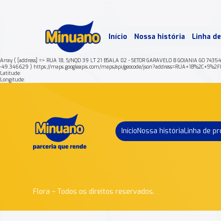
Mais 
Início
Nossa história
Linha d
Min
Array ( [address] => RUA 1B, S/NQD 39 LT 21 BSALA 02 - SETOR GARAVELO B GOIANIA GO 743
-49.346629 ) https://maps.googleapis.com/maps/api/geocode/json?address=RUA+1B%2
Latitude:
Longitude:
Início
Nossa história
Linha de p
Flora – Todos os direitos reservados.