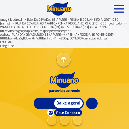
Array ( [address] => RUA DA CEVADA, 63 APARTE - PENHA RIODEJANEIRO RJ 21011-080
[name] => RUA DA CEVADA, 63 APARTE - PENHA RIODEJANEIRO RJ 21011-080 [post_code] =>
WANDEL ALIMENTOS E LOGISTICA LTDA [lat] => -22.8191472 [lng] => -43.277971 )
Mais buscados:
Produtos
Minuano Rende +
https://maps.googleapis.com/maps/api/geocode/json?
address=RUA+DA+CEVADA%2C+63+APARTE+-++PENHA+RIODEJANEIRO+RJ+21011-
080&key=AIzaSyB8pvvFtnV38ItmhruN4nwZQOqzDSYbQJ0Formatted Address:
Latitude:
Nossa história
Longitude:
Baixe agora!
Fale Conosco