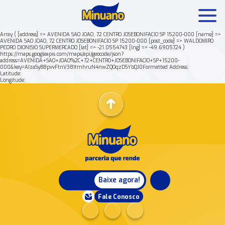
Array ( [address] => AVENIDA SAO JOAO, 72 CENTRO JOSEBONIFACIO SP 15200-000 [name] =>
AVENIDA SAO JOAO, 72 CENTRO JOSEBONIFACIO SP 15200-000 [post_code] => WALDOMIRO
PEDRO DIONISIO SUPERMERCADO [lat] => -21.0554743 [lng] => -49.6905724 )
Mais buscados:
Produtos
Minuano Rende +
https://maps.googleapis.com/maps/api/geocode/json?
address=AVENIDA+SAO+JOAO%2C+72+CENTRO+JOSEBONIFACIO+SP+15200-
000&key=AIzaSyB8pvvFtnV38ItmhruN4nwZQOqzDSYbQJ0Formatted Address:
Latitude:
Nossa história
Longitude:
Baixe agora!
Fale Conosco