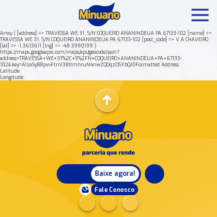
Array ( [address] => TRAVESSA WE 31, S/N COQUEIRO ANANINDEUA PA 67133-102 [name] =>
TRAVESSA WE 31, S/N COQUEIRO ANANINDEUA PA 67133-102 [post_code] => V A CHAVEIRO
[lat] => -1.3613611 [lng] => -48.3990199 )
Mais buscados:
Produtos
Minuano Rende +
https://maps.googleapis.com/maps/api/geocode/json?
address=TRAVESSA+WE+31%2C+S%2FN+COQUEIRO+ANANINDEUA+PA+67133-
102&key=AIzaSyB8pvvFtnV38ItmhruN4nwZQOqzDSYbQJ0Formatted Address:
Latitude:
Nossa história
Longitude:
Baixe agora!
Fale Conosco