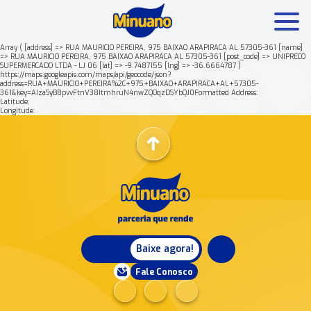
Array ( [address] => RUA MAURICIO PEREIRA, 975 BAIXAO ARAPIRACA AL 57305-361 [name]
=> RUA MAURICIO PEREIRA, 975 BAIXAO ARAPIRACA AL 57305-361 [post_code] => UNIPRECO
SUPERMERCADO LTDA - LJ 06 [lat] => -9.7487155 [lng] => -36.6664787 )
Mais buscados:
Produtos
Minuano Rende +
https://maps.googleapis.com/maps/api/geocode/json?
address=RUA+MAURICIO+PEREIRA%2C+975+BAIXAO+ARAPIRACA+AL+57305-
361&key=AIzaSyB8pvvFtnV38ItmhruN4nwZQOqzDSYbQJ0Formatted Address:
Latitude:
Nossa história
Longitude:
Baixe agora!
Fale Conosco