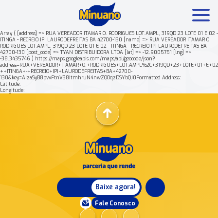
Array ( [address] => RUA VEREADOR ITAMAR O. RODRIGUES LOT.AMPL, 319QD 23 LOTE 01 E 02 -
ITINGA - RECREIO IPI LAURODEFREITAS BA 42700-130 [name] => RUA VEREADOR ITAMAR O.
RODRIGUES LOT.AMPL, 319QD 23 LOTE 01 E 02 - ITINGA - RECREIO IPI LAURODEFREITAS BA
Mais buscados:
Produtos
Minuano Rende +
42700-130 [post_code] => TYAN DISTRIBUIDORA LTDA [lat] => -12.9005751 [lng] =>
-38.3435746 ) https://maps.googleapis.com/maps/api/geocode/json?
address=RUA+VEREADOR+ITAMAR+O.+RODRIGUES+LOT.AMPL%2C+319QD+23+LOTE+01+E+02
++ITINGA+-+RECREIO+IPI+LAURODEFREITAS+BA+42700-
Nossa história
130&key=AIzaSyB8pvvFtnV38ItmhruN4nwZQOqzDSYbQJ0Formatted Address:
Latitude:
Longitude:
Baixe agora!
Fale Conosco