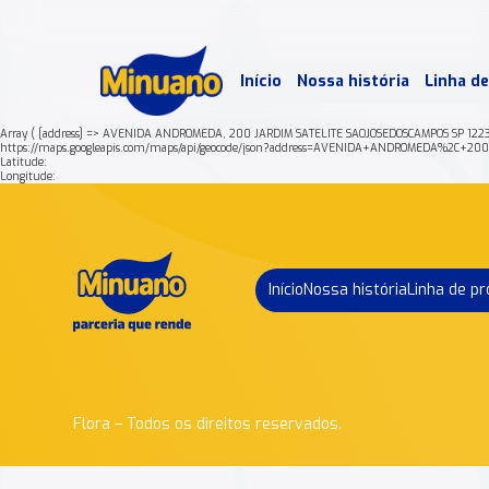
Mais 
Início
Nossa história
Linha d
Min
Array ( [address] => AVENIDA ANDROMEDA, 200 JARDIM SATELITE SAOJOSEDOSCAMPOS SP 1223
https://maps.googleapis.com/maps/api/geocode/json?address=AVENIDA+ANDROMEDA%2C+
Latitude:
Longitude:
Início
Nossa história
Linha de p
Flora – Todos os direitos reservados.