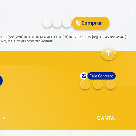
Comprar
 [post_code] => TENDA ATACADO LTDA [lat] => -23.2193175 [lng] => -45.8954946 )
nwZQOqzDSYbQJ0Formatted Address:
Fale Conosco
ncy
CANTA.