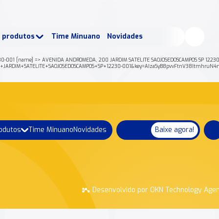
buscados:
Produtos
e produtos
Time Minuano
Novidades
uano Rende +
Nossa história
0-001 [name] => AVENIDA ANDROMEDA, 200 JARDIM SATELITE SAOJOSEDOSCAMPOS SP 12230-001
200+JARDIM+SATELITE+SAOJOSEDOSCAMPOS+SP+12230-001&key=AIzaSyB8pvvFtnV38ItmhruN4
rodutos
Time Minuano
Novidades
Baixe agora!
Desenvolvido por OKN Technology Age