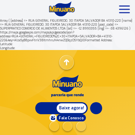
Array ( [address] => RUA GENERAL FIGUEIREDO, 30 ITAPOA SALVADOR BA 41310-220 [name]
=> RUA GENERAL FIGUEIREDO, 30 ITAPOA SALVADOR BA 41310-220 [post_code] =>
SUPERPRATICO COMERCIO DE ALIMENTOS LTDA [lat] => -12.8993355 [lng] => -38.4396126 )
Mais buscados:
Produtos
Minuano Rende +
https://maps.googleapis.com/maps/api/geocode/json?
address=RUA+GENERAL+FIGUEIREDO%2C+30+ITAPOA+SALVADOR+BA+41310-
220&key=AIzaSyB8pvvFtnV38ItmhruN4nwZQOqzDSYbQJ0Formatted Address:
Latitude:
Nossa história
Longitude:
Baixe agora!
Fale Conosco