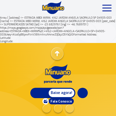
Array ( [address] => ESTRADA MBOI MIRIM, 4162 JARDIM ANGELA SAOPAULO SP 04905-003
[name] => ESTRADA MBOI MIRIM, 4162 JARDIM ANGELA SAOPAULO SP 04905-003 [post_code]
=> SUPERMERCADOS SATMO [lat] => -23.6829761 [lng] => -46.7689731 )
Mais buscados:
Produtos
Minuano Rende +
https://maps.googleapis.com/maps/api/geocode/json?
address=ESTRADA+MBOI+MIRIM%2C+4162+JARDIM+ANGELA+SAOPAULO+SP+04905-
003&key=AIzaSyB8pvvFtnV38ItmhruN4nwZQOqzDSYbQJ0Formatted Address:
Latitude:
Nossa história
Longitude:
Baixe agora!
Fale Conosco