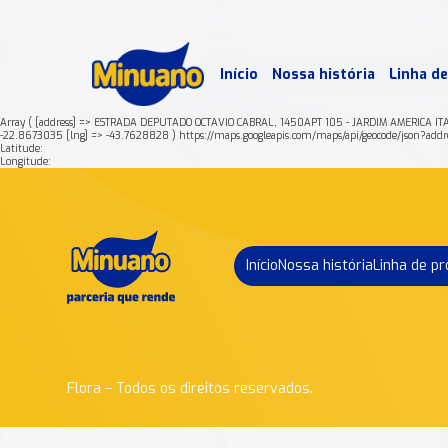
Mais 
Início
Nossa história
Linha d
Min
Array ( [address] => ESTRADA DEPUTADO OCTAVIO CABRAL, 1450APT 105 - JARDIM AMERICA I
-22.8673035 [lng] => -43.7628828 ) https://maps.googleapis.com/maps/api/geocode/
Latitude:
Longitude:
Início
Nossa história
Linha de p
Flora – Todos os direitos reservados.