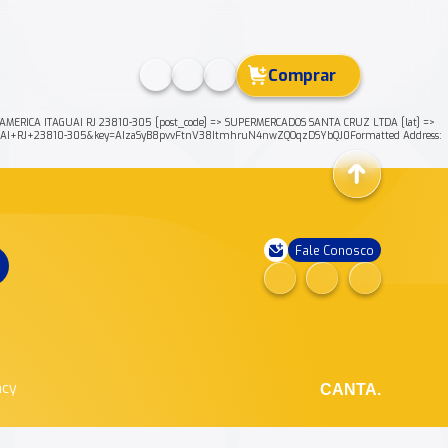
Comprar
AMERICA ITAGUAI RJ 23810-305 [post_code] => SUPERMERCADOS SANTA CRUZ LTDA [lat] =>
AGUAI+RJ+23810-305&key=AIzaSyB8pvvFtnV38ItmhruN4nwZQOqzDSYbQJ0Formatted Address:
Fale Conosco
ncy
CANTA.