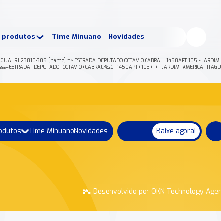
buscados:
Produtos
e produtos
Time Minuano
Novidades
uano Rende +
Nossa história
TAGUAI RJ 23810-305 [name] => ESTRADA DEPUTADO OCTAVIO CABRAL, 1450APT 105 - JARDIM 
json?address=ESTRADA+DEPUTADO+OCTAVIO+CABRAL%2C+1450APT+105+-++JARDIM+AMERICA+IT
rodutos
Time Minuano
Novidades
Baixe agora!
Desenvolvido por OKN Technology Age