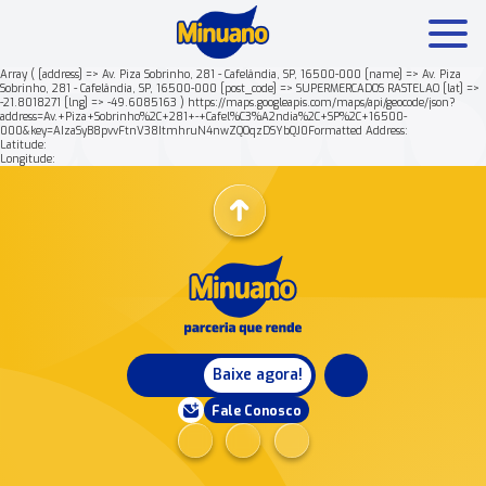
Array ( [address] => Av. Piza Sobrinho, 281 - Cafelândia, SP, 16500-000 [name] => Av. Piza
Sobrinho, 281 - Cafelândia, SP, 16500-000 [post_code] => SUPERMERCADOS RASTELAO [lat] =>
-21.8018271 [lng] => -49.6085163 ) https://maps.googleapis.com/maps/api/geocode/json?
Mais buscados:
Produtos
Minuano Rende +
address=Av.+Piza+Sobrinho%2C+281+-+Cafel%C3%A2ndia%2C+SP%2C+16500-
000&key=AIzaSyB8pvvFtnV38ItmhruN4nwZQOqzDSYbQJ0Formatted Address:
Latitude:
Longitude:
Nossa história
Baixe agora!
Fale Conosco