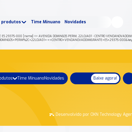
buscados:
Produtos
e produtos
Time Minuano
Novidades
uano Rende +
Nossa história
E ES 29375-000 [name] => AVENIDA DOMINGOS PERIM, 22LOJA01 - CENTRO VENDANOVADOIMIG
=AVENIDA+DOMINGOS+PERIM%2C+22LOJA01+-++CENTRO+VENDANOVADOIMIGRANTE+ES+29375-000&
rodutos
Time Minuano
Novidades
Baixe agora!
Desenvolvido por OKN Technology Age