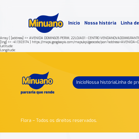
Mais 
Início
Nossa história
Linha d
Min
Array ( [address] => AVENIDA DOMINGOS PERIM, 22LOJA01 - CENTRO VENDANOVADOIMIGRANT
[lng] => -41.1303174 ) https://maps.googleapis.com/maps/api/geocode/json?address
Latitude:
Longitude:
Início
Nossa história
Linha de p
Flora – Todos os direitos reservados.