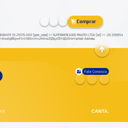
Comprar
RANTE ES 29375-000 [post_code] => SUPERMERCADOS PAGOTO LTDA [lat] => -20.338854
key=AIzaSyB8pvvFtnV38ItmhruN4nwZQOqzDSYbQJ0Formatted Address:
Fale Conosco
ncy
CANTA.