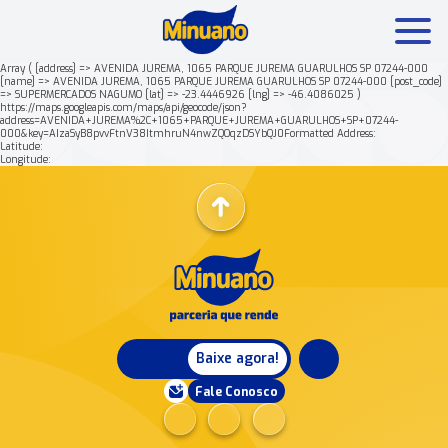
Array ( [address] => AVENIDA JUREMA, 1065 PARQUE JUREMA GUARULHOS SP 07244-000
[name] => AVENIDA JUREMA, 1065 PARQUE JUREMA GUARULHOS SP 07244-000 [post_code]
=> SUPERMERCADOS NAGUMO [lat] => -23.4446926 [lng] => -46.4086025 )
Mais buscados:
Produtos
Minuano Rende +
https://maps.googleapis.com/maps/api/geocode/json?
address=AVENIDA+JUREMA%2C+1065+PARQUE+JUREMA+GUARULHOS+SP+07244-
000&key=AIzaSyB8pvvFtnV38ItmhruN4nwZQOqzDSYbQJ0Formatted Address:
Latitude:
Nossa história
Longitude:
Baixe agora!
Fale Conosco