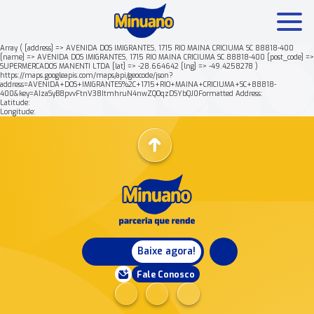
Array ( [address] => AVENIDA DOS IMIGRANTES, 1715 RIO MAINA CRICIUMA SC 88818-400
[name] => AVENIDA DOS IMIGRANTES, 1715 RIO MAINA CRICIUMA SC 88818-400 [post_code] =>
SUPERMERCADOS MANENTI LTDA [lat] => -28.664642 [lng] => -49.4258278 )
Mais buscados:
Produtos
Minuano Rende +
https://maps.googleapis.com/maps/api/geocode/json?
address=AVENIDA+DOS+IMIGRANTES%2C+1715+RIO+MAINA+CRICIUMA+SC+88818-
400&key=AIzaSyB8pvvFtnV38ItmhruN4nwZQOqzDSYbQJ0Formatted Address:
Latitude:
Nossa história
Longitude:
Baixe agora!
Fale Conosco