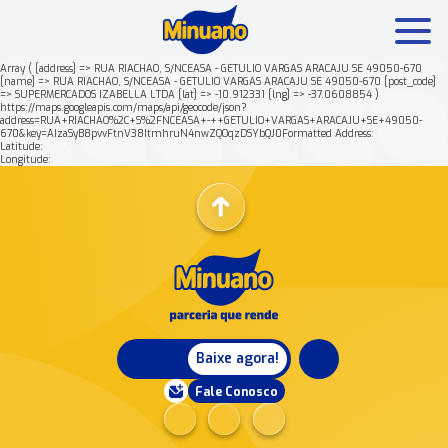
Array ( [address] => RUA RIACHAO, S/NCEASA - GETULIO VARGAS ARACAJU SE 49050-670
[name] => RUA RIACHAO, S/NCEASA - GETULIO VARGAS ARACAJU SE 49050-670 [post_code]
=> SUPERMERCADOS IZABELLA LTDA [lat] => -10.912331 [lng] => -37.0608854 )
Mais buscados:
Produtos
Minuano Rende +
https://maps.googleapis.com/maps/api/geocode/json?
address=RUA+RIACHAO%2C+S%2FNCEASA+-++GETULIO+VARGAS+ARACAJU+SE+49050-
670&key=AIzaSyB8pvvFtnV38ItmhruN4nwZQOqzDSYbQJ0Formatted Address:
Latitude:
Nossa história
Longitude:
Baixe agora!
Fale Conosco