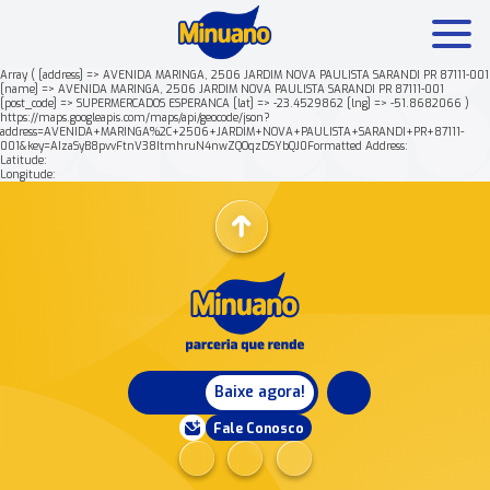
Array ( [address] => AVENIDA MARINGA, 2506 JARDIM NOVA PAULISTA SARANDI PR 87111-001
[name] => AVENIDA MARINGA, 2506 JARDIM NOVA PAULISTA SARANDI PR 87111-001
[post_code] => SUPERMERCADOS ESPERANCA [lat] => -23.4529862 [lng] => -51.8682066 )
Mais buscados:
Produtos
Minuano Rende +
https://maps.googleapis.com/maps/api/geocode/json?
address=AVENIDA+MARINGA%2C+2506+JARDIM+NOVA+PAULISTA+SARANDI+PR+87111-
001&key=AIzaSyB8pvvFtnV38ItmhruN4nwZQOqzDSYbQJ0Formatted Address:
Latitude:
Nossa história
Longitude:
Baixe agora!
Fale Conosco