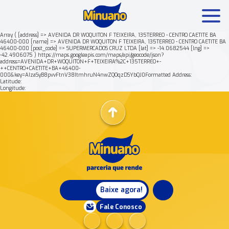
Array ( [address] => AVENIDA DR WOQUITON F TEIXEIRA, 135TERREO - CENTRO CAETITE BA
46400-000 [name] => AVENIDA DR WOQUITON F TEIXEIRA, 135TERREO - CENTRO CAETITE BA
46400-000 [post_code] => SUPERMERCADOS CRUZ LTDA [lat] => -14.0682544 [lng] =>
Mais buscados:
Produtos
Minuano Rende +
-42.4906075 ) https://maps.googleapis.com/maps/api/geocode/json?
address=AVENIDA+DR+WOQUITON+F+TEIXEIRA%2C+135TERREO+-
++CENTRO+CAETITE+BA+46400-
000&key=AIzaSyB8pvvFtnV38ItmhruN4nwZQOqzDSYbQJ0Formatted Address:
Nossa história
Latitude:
Longitude:
Baixe agora!
Fale Conosco