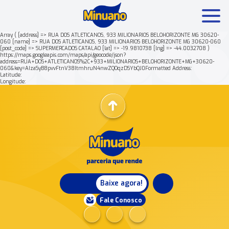
Array ( [address] => RUA DOS ATLETICANOS, 933 MILIONARIOS BELOHORIZONTE MG 30620-
060 [name] => RUA DOS ATLETICANOS, 933 MILIONARIOS BELOHORIZONTE MG 30620-060
[post_code] => SUPERMERCADOS CATALAO [lat] => -19.9810738 [lng] => -44.0032708 )
Mais buscados:
Produtos
Minuano Rende +
https://maps.googleapis.com/maps/api/geocode/json?
address=RUA+DOS+ATLETICANOS%2C+933+MILIONARIOS+BELOHORIZONTE+MG+30620-
060&key=AIzaSyB8pvvFtnV38ItmhruN4nwZQOqzDSYbQJ0Formatted Address:
Latitude:
Nossa história
Longitude:
Baixe agora!
Fale Conosco