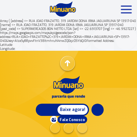
Array ( [address] => RUA JOAO FRAZATTO, 319 JARDIM DONA IRMA JAGUARIUNA SP 13917-040
[name] => RUA JOAO FRAZATTO, 319 JARDIM DONA IRMA JAGUARIUNA SP 13917-040
[post_code] => SUPERMERCADOS BON NETTO LTDA [lat] => -22.6913707 [lng] => -46.9927227 )
Mais buscados:
Produtos
Minuano Rende +
https://maps.googleapis.com/maps/api/geocode/json?
address=RUA+JOAO+FRAZATTO%2C+319+JARDIM+DONA+IRMA+JAGUARIUNA+SP+13917-
040&key=AIzaSyB8pvvFtnV38ItmhruN4nwZQOqzDSYbQJ0Formatted Address:
Latitude:
Nossa história
Longitude:
Baixe agora!
Fale Conosco