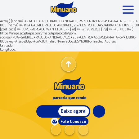
Array ( [address] => RUA GABRIEL RABELO ANDRADE, 257 CENTRO AGUASDAPRATA SP 13890-
000 [name] => RUA GABRIEL RABELO ANDRADE, 257 CENTRO AGUASDAPRATA SP 13890-000
[post_code] => SUPERMERCADO WAN LTDA EPP [lat] => -21.9379353 [lng] => -46.7186147 )
Mais buscados:
Produtos
Minuano Rende +
https://maps.googleapis.com/maps/api/geocode/json?
address=RUA+GABRIEL+RABELO+ANDRADE%2C+257+CENTRO+AGUASDAPRATA+SP+13890-
000&key=AIzaSyB8pvvFtnV38ItmhruN4nwZQOqzDSYbQJ0Formatted Address:
Latitude:
Nossa história
Longitude:
Baixe agora!
Fale Conosco