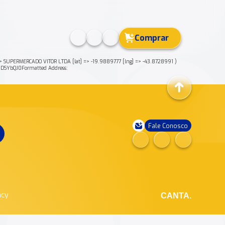
Comprar
SUPERMERCADO VITOR LTDA [lat] => -19.9889777 [lng] => -43.8728991 )
SYbQJ0Formatted Address:
Fale Conosco
ncy
CANTA.