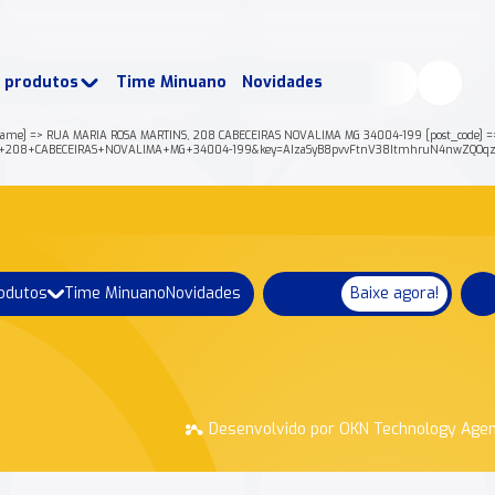
buscados:
Produtos
e produtos
Time Minuano
Novidades
uano Rende +
Nossa história
ame] => RUA MARIA ROSA MARTINS, 208 CABECEIRAS NOVALIMA MG 34004-199 [post_code] => 
S%2C+208+CABECEIRAS+NOVALIMA+MG+34004-199&key=AIzaSyB8pvvFtnV38ItmhruN4nwZQOqzD
rodutos
Time Minuano
Novidades
Baixe agora!
Desenvolvido por OKN Technology Age