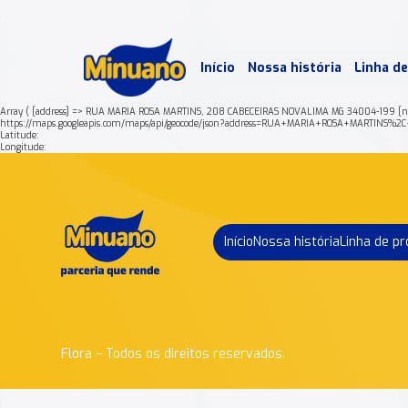
Mais 
Início
Nossa história
Linha d
Min
Array ( [address] => RUA MARIA ROSA MARTINS, 208 CABECEIRAS NOVALIMA MG 34004-199 [n
https://maps.googleapis.com/maps/api/geocode/json?address=RUA+MARIA+ROSA+MARTIN
Latitude:
Longitude:
Início
Nossa história
Linha de p
Flora – Todos os direitos reservados.