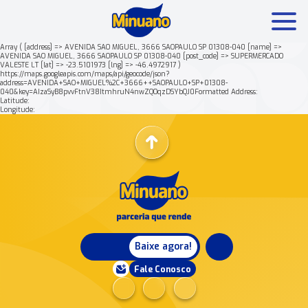
Array ( [address] => AVENIDA SAO MIGUEL, 3666 SAOPAULO SP 01308-040 [name] =>
AVENIDA SAO MIGUEL, 3666 SAOPAULO SP 01308-040 [post_code] => SUPERMERCADO
VALESTE LT [lat] => -23.5101973 [lng] => -46.4972917 )
Mais buscados:
Produtos
Minuano Rende +
https://maps.googleapis.com/maps/api/geocode/json?
address=AVENIDA+SAO+MIGUEL%2C+3666++SAOPAULO+SP+01308-
040&key=AIzaSyB8pvvFtnV38ItmhruN4nwZQOqzDSYbQJ0Formatted Address:
Latitude:
Nossa história
Longitude:
Baixe agora!
Fale Conosco