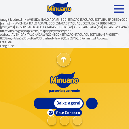
Array ( [address] => AVENIDA ITALO ADAMI, 800 ESTACAO ITAQUAQUECETUBA SP 08574-020
[name] => AVENIDA ITALO ADAMI, 800 ESTACAO ITAQUAQUECETUBA SP 08574-020
[post_code] => SUPERMERCADO TAKAHASHI LTDA [lat] => -23.4870484 [lng] => -46.3490494 )
Mais buscados:
Produtos
Minuano Rende +
https://maps.googleapis.com/maps/api/geocode/json?
address=AVENIDA+ITALO+ADAMI%2C+800+ESTACAO+ITAQUAQUECETUBA+SP+08574-
020&key=AIzaSyB8pvvFtnV38ItmhruN4nwZQOqzDSYbQJ0Formatted Address:
Latitude:
Nossa história
Longitude:
Baixe agora!
Fale Conosco