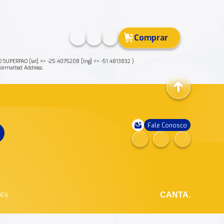
Comprar
PERPAO [lat] => -25.4075208 [lng] => -51.4813832 )
rmatted Address:
Fale Conosco
ncy
CANTA.