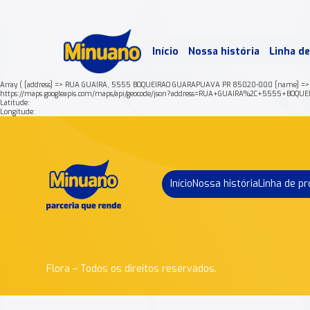
Mais 
Início
Nossa história
Linha d
Min
Array ( [address] => RUA GUAIRA, 5555 BOQUEIRAO GUARAPUAVA PR 85020-000 [name] =>
https://maps.googleapis.com/maps/api/geocode/json?address=RUA+GUAIRA%2C+5555+B
Latitude:
Longitude:
Início
Nossa história
Linha de p
Flora – Todos os direitos reservados.