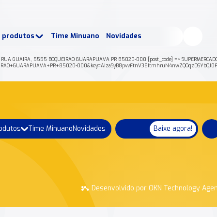
buscados:
Produtos
e produtos
Time Minuano
Novidades
uano Rende +
Nossa história
 RUA GUAIRA, 5555 BOQUEIRAO GUARAPUAVA PR 85020-000 [post_code] => SUPERMERCADO SU
OQUEIRAO+GUARAPUAVA+PR+85020-000&key=AIzaSyB8pvvFtnV38ItmhruN4nwZQOqzDSYbQJ0Fo
rodutos
Time Minuano
Novidades
Baixe agora!
Desenvolvido por OKN Technology Age