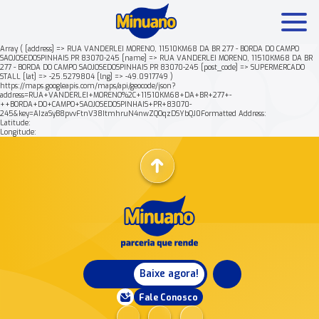
Array ( [address] => RUA VANDERLEI MORENO, 11510KM68 DA BR 277 - BORDA DO CAMPO
SAOJOSEDOSPINHAIS PR 83070-245 [name] => RUA VANDERLEI MORENO, 11510KM68 DA BR
277 - BORDA DO CAMPO SAOJOSEDOSPINHAIS PR 83070-245 [post_code] => SUPERMERCADO
Mais buscados:
Produtos
Minuano Rende +
STALL [lat] => -25.5279804 [lng] => -49.0917749 )
https://maps.googleapis.com/maps/api/geocode/json?
address=RUA+VANDERLEI+MORENO%2C+11510KM68+DA+BR+277+-
++BORDA+DO+CAMPO+SAOJOSEDOSPINHAIS+PR+83070-
Nossa história
245&key=AIzaSyB8pvvFtnV38ItmhruN4nwZQOqzDSYbQJ0Formatted Address:
Latitude:
Longitude:
Baixe agora!
Fale Conosco