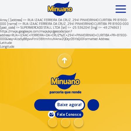
Array ( [address] => RUA IZAAC FERREIRA DA CRUZ, 2941 PINHEIRINHO CURITIBA PR 81900-
000 [name] => RUA IZAAC FERREIRA DA CRUZ, 2941 PINHEIRINHO CURITIBA PR 81900-000
[post_code] => SUPERMERCADO STALL LTDA [lat] => -25.5362041 [lng] => -49.274863 )
Mais buscados:
Produtos
Minuano Rende +
https://maps.googleapis.com/maps/api/geocode/json?
address=RUA+IZAAC+FERREIRA+DA+CRUZ%2C+2941+PINHEIRINHO+CURITIBA+PR+81900-
000&key=AIzaSyB8pvvFtnV38ItmhruN4nwZQOqzDSYbQJ0Formatted Address:
Latitude:
Nossa história
Longitude:
Baixe agora!
Fale Conosco