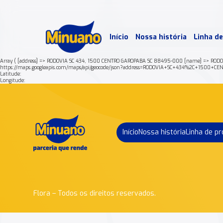
Mais 
Início
Nossa história
Linha d
Min
Array ( [address] => RODOVIA SC 434, 1500 CENTRO GAROPABA SC 88495-000 [name] => RODO
https://maps.googleapis.com/maps/api/geocode/json?address=RODOVIA+SC+434%2C+150
Latitude:
Longitude:
Início
Nossa história
Linha de p
Flora – Todos os direitos reservados.