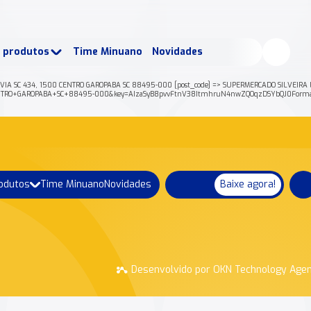
buscados:
Produtos
e produtos
Time Minuano
Novidades
uano Rende +
Nossa história
VIA SC 434, 1500 CENTRO GAROPABA SC 88495-000 [post_code] => SUPERMERCADO SILVEIRA LT
0+CENTRO+GAROPABA+SC+88495-000&key=AIzaSyB8pvvFtnV38ItmhruN4nwZQOqzDSYbQJ0Format
rodutos
Time Minuano
Novidades
Baixe agora!
Desenvolvido por OKN Technology Age