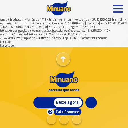
Array ( [address] => Av. Brasil, 1419 - Jardim Amanda I, Hortolândia - SP, 13188-252 [name] =>
Av. Brasil, 1419 - Jardim Amanda I, Hortolândia - SP, 13188-252 [post_code] => SUPERMERCADO
SERV BEM HORTOLANDIA LTDA [lat] => -22.90333 [lng] => -47.24307 )
Mais buscados:
Produtos
Minuano Rende +
https://maps.googleapis.com/maps/api/geocode/json?address=Av.+Brasil%2C+1419+-
+Jardim+Amanda+I%2C+Hortol%C3%A2ndia+-+SP%2C+13188-
252&key=AIzaSyB8pvvFtnV38ItmhruN4nwZQOqzDSYbQJ0Formatted Address:
Latitude:
Nossa história
Longitude:
Baixe agora!
Fale Conosco