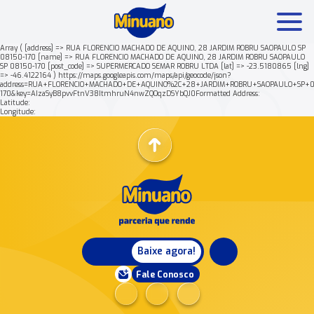
Array ( [address] => RUA FLORENCIO MACHADO DE AQUINO, 28 JARDIM ROBRU SAOPAULO SP
08150-170 [name] => RUA FLORENCIO MACHADO DE AQUINO, 28 JARDIM ROBRU SAOPAULO
SP 08150-170 [post_code] => SUPERMERCADO SEMAR ROBRU LTDA [lat] => -23.5180865 [lng]
Mais buscados:
Produtos
Minuano Rende +
=> -46.4122164 ) https://maps.googleapis.com/maps/api/geocode/json?
address=RUA+FLORENCIO+MACHADO+DE+AQUINO%2C+28+JARDIM+ROBRU+SAOPAULO+SP+0
170&key=AIzaSyB8pvvFtnV38ItmhruN4nwZQOqzDSYbQJ0Formatted Address:
Latitude:
Nossa história
Longitude:
Baixe agora!
Fale Conosco