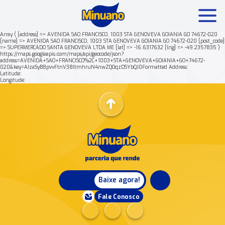
Array ( [address] => AVENIDA SAO FRANCISCO, 1003 STA GENOVEVA GOIANIA GO 74672-020
[name] => AVENIDA SAO FRANCISCO, 1003 STA GENOVEVA GOIANIA GO 74672-020 [post_code]
=> SUPERMERCADO SANTA GENOVEVA LTDA ME [lat] => -16.6317632 [lng] => -49.2357835 )
Mais buscados:
Produtos
Minuano Rende +
https://maps.googleapis.com/maps/api/geocode/json?
address=AVENIDA+SAO+FRANCISCO%2C+1003+STA+GENOVEVA+GOIANIA+GO+74672-
020&key=AIzaSyB8pvvFtnV38ItmhruN4nwZQOqzDSYbQJ0Formatted Address:
Latitude:
Nossa história
Longitude:
Baixe agora!
Fale Conosco