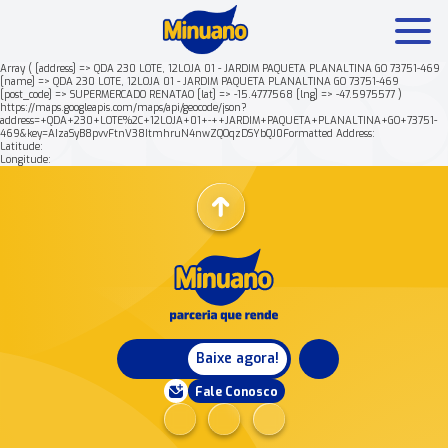
Array ( [address] => QDA 230 LOTE, 12LOJA 01 - JARDIM PAQUETA PLANALTINA GO 73751-469
[name] => QDA 230 LOTE, 12LOJA 01 - JARDIM PAQUETA PLANALTINA GO 73751-469
[post_code] => SUPERMERCADO RENATAO [lat] => -15.4777568 [lng] => -47.5975577 )
Mais buscados:
Produtos
Minuano Rende +
https://maps.googleapis.com/maps/api/geocode/json?
address=+QDA+230+LOTE%2C+12LOJA+01+-++JARDIM+PAQUETA+PLANALTINA+GO+73751-
469&key=AIzaSyB8pvvFtnV38ItmhruN4nwZQOqzDSYbQJ0Formatted Address:
Latitude:
Nossa história
Longitude:
Baixe agora!
Fale Conosco