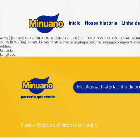
Mais 
Início
Nossa história
Linha d
Min
Array ( [address] => AVENIDA UNIAO, S/NQD 21 LT 02 - SETOR GARAVELO A APARECIDADEGOI
-16.7538745 [lng] => -49.3377457 ) https://maps.googleapis.com/maps/api/geocode
Address:
Latitude:
Longitude:
Início
Nossa história
Linha de p
Flora – Todos os direitos reservados.