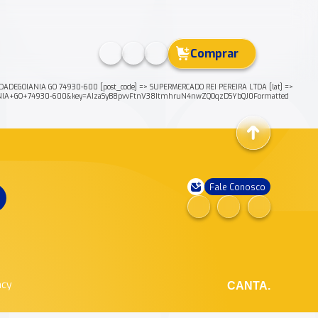
Comprar
DADEGOIANIA GO 74930-600 [post_code] => SUPERMERCADO REI PEREIRA LTDA [lat] =>
GOIANIA+GO+74930-600&key=AIzaSyB8pvvFtnV38ItmhruN4nwZQOqzDSYbQJ0Formatted
Fale Conosco
ncy
CANTA.