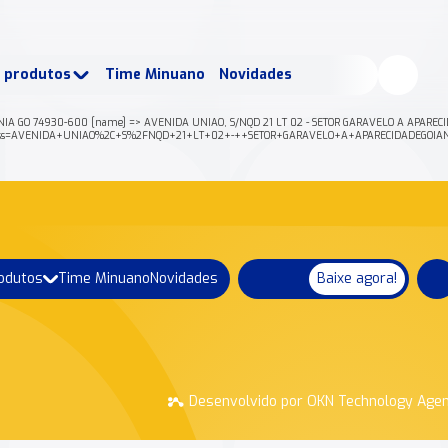
buscados:
Produtos
e produtos
Time Minuano
Novidades
uano Rende +
Nossa história
ANIA GO 74930-600 [name] => AVENIDA UNIAO, S/NQD 21 LT 02 - SETOR GARAVELO A APARECI
/json?address=AVENIDA+UNIAO%2C+S%2FNQD+21+LT+02+-++SETOR+GARAVELO+A+APARECIDADE
rodutos
Time Minuano
Novidades
Baixe agora!
Desenvolvido por OKN Technology Age