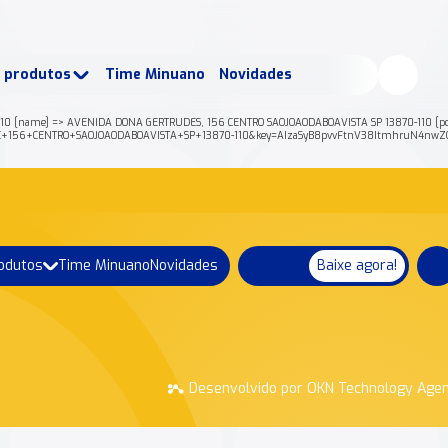
buscados:
Produtos
e produtos
Time Minuano
Novidades
uano Rende +
Nossa história
10 [name] => AVENIDA DONA GERTRUDES, 156 CENTRO SAOJOAODABOAVISTA SP 13870-110 [post_
S%2C+156+CENTRO+SAOJOAODABOAVISTA+SP+13870-110&key=AIzaSyB8pvvFtnV38ItmhruN4nwZQ
rodutos
Time Minuano
Novidades
Baixe agora!
Desenvolvido por OKN Technology Age