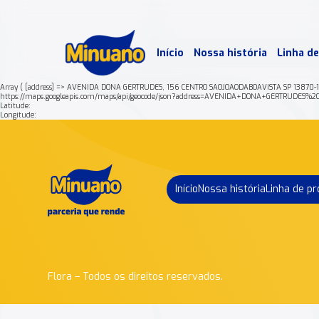
Mais 
Início
Nossa história
Linha d
Min
Array ( [address] => AVENIDA DONA GERTRUDES, 156 CENTRO SAOJOAODABOAVISTA SP 13870-1
https://maps.googleapis.com/maps/api/geocode/json?address=AVENIDA+DONA+GERTRUDE
Latitude:
Longitude:
Início
Nossa história
Linha de p
Flora – Todos os direitos reservados.