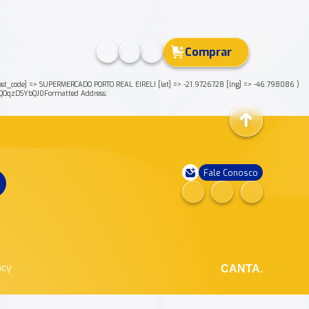
Comprar
code] => SUPERMERCADO PORTO REAL EIRELI [lat] => -21.9726728 [lng] => -46.798086 )
OqzDSYbQJ0Formatted Address:
Fale Conosco
ncy
CANTA.