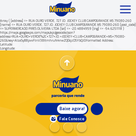
Array ( [address] => RUA OURO VERDE, 727 JD. JOCKEY CLUB CAMPOGRANDE MS 79080-260
[name] => RUA OURO VERDE, 727 JD. JOCKEY CLUB CAMPOGRANDE MS 79080-260 [post_code]
=> SUPERMERCADO PIRES OLIVEIRA LTDA [lat] => -20.4884959 [lng] => -54.6251118 )
Mais buscados:
Produtos
Minuano Rende +
https://maps.googleapis.com/maps/api/geocode/json?
address=RUA+OURO+VERDE%2C+727+JD.+JOCKEY+CLUB+CAMPOGRANDE+MS+79080-
260&key=AIzaSyB8pvvFtnV38ItmhruN4nwZQOqzDSYbQJ0Formatted Address:
Latitude:
Nossa história
Longitude:
Baixe agora!
Fale Conosco