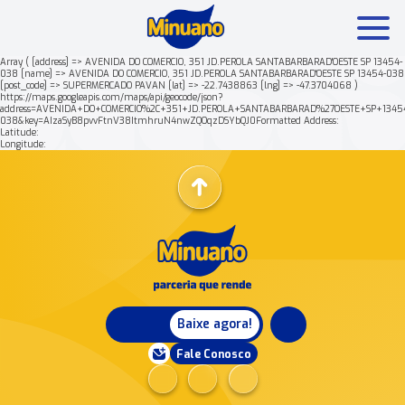
Array ( [address] => AVENIDA DO COMERCIO, 351 JD.PEROLA SANTABARBARAD'OESTE SP 13454-
038 [name] => AVENIDA DO COMERCIO, 351 JD.PEROLA SANTABARBARAD'OESTE SP 13454-038
[post_code] => SUPERMERCADO PAVAN [lat] => -22.7438863 [lng] => -47.3704068 )
Mais buscados:
Produtos
Minuano Rende +
https://maps.googleapis.com/maps/api/geocode/json?
address=AVENIDA+DO+COMERCIO%2C+351+JD.PEROLA+SANTABARBARAD%27OESTE+SP+1345
038&key=AIzaSyB8pvvFtnV38ItmhruN4nwZQOqzDSYbQJ0Formatted Address:
Latitude:
Nossa história
Longitude:
Baixe agora!
Fale Conosco