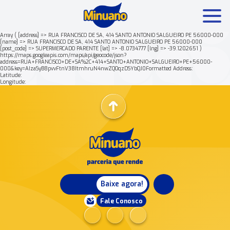
Array ( [address] => RUA FRANCISCO DE SA, 414 SANTO ANTONIO SALGUEIRO PE 56000-000
[name] => RUA FRANCISCO DE SA, 414 SANTO ANTONIO SALGUEIRO PE 56000-000
[post_code] => SUPERMERCADO PARENTE [lat] => -8.0734777 [lng] => -39.1202651 )
Mais buscados:
Produtos
Minuano Rende +
https://maps.googleapis.com/maps/api/geocode/json?
address=RUA+FRANCISCO+DE+SA%2C+414+SANTO+ANTONIO+SALGUEIRO+PE+56000-
000&key=AIzaSyB8pvvFtnV38ItmhruN4nwZQOqzDSYbQJ0Formatted Address:
Latitude:
Nossa história
Longitude:
Baixe agora!
Fale Conosco