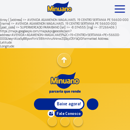
Array ( [address] => AVENIDA AGAMENON MAGALHAES, 19 CENTRO SERTANIA PE 56600-000
[name] => AVENIDA AGAMENON MAGALHAES, 19 CENTRO SERTANIA PE 56600-000
[post_code] => SUPERMERCADO PARAIBANO [lat] => -8.074555 [lng] => -37.266406 )
Mais buscados:
Produtos
Minuano Rende +
https://maps.googleapis.com/maps/api/geocode/json?
address=AVENIDA+AGAMENON+MAGALHAES%2C+19+CENTRO+SERTANIA+PE+56600-
000&key=AIzaSyB8pvvFtnV38ItmhruN4nwZQOqzDSYbQJ0Formatted Address:
Latitude:
Nossa história
Longitude:
Baixe agora!
Fale Conosco